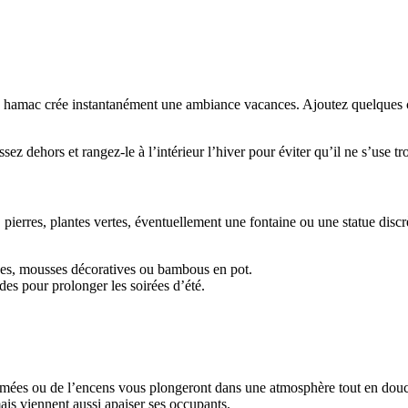
le hamac crée instantanément une ambiance vacances. Ajoutez quelques co
sez dehors et rangez-le à l’intérieur l’hiver pour éviter qu’il ne s’use tro
le, pierres, plantes vertes, éventuellement une fontaine ou une statue dis
ées, mousses décoratives ou bambous en pot.
des pour prolonger les soirées d’été.
ées ou de l’encens vous plongeront dans une atmosphère tout en douceu
ais viennent aussi apaiser ses occupants.