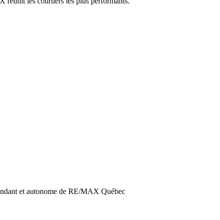
réunit les courtiers les plus performants.
épendant et autonome de RE/MAX Québec