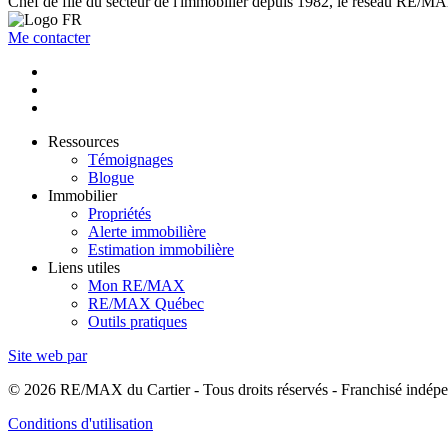
Chef de file du secteur de l'immobilier depuis 1982, le réseau RE/MAX 
Me contacter
Ressources
Témoignages
Blogue
Immobilier
Propriétés
Alerte immobilière
Estimation immobilière
Liens utiles
Mon RE/MAX
RE/MAX Québec
Outils pratiques
Site web par
© 2026 RE/MAX du Cartier - Tous droits réservés - Franchisé ind
Conditions d'utilisation