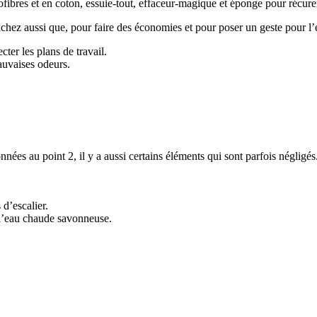
fibres et en coton, essuie-tout, effaceur-magique et éponge pour récure
Sachez aussi que, pour faire des économies et pour poser un geste pour l’
cter les plans de travail.
mauvaises odeurs.
nées au point 2, il y a aussi certains éléments qui sont parfois néglig
 d’escalier.
e l’eau chaude savonneuse.