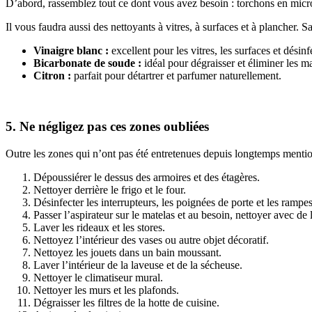
D’abord, rassemblez tout ce dont vous avez besoin : torchons en micro
Il vous faudra aussi des nettoyants à vitres, à surfaces et à plancher. 
Vinaigre blanc :
excellent pour les vitres, les surfaces et désinfe
Bicarbonate de soude :
idéal pour dégraisser et éliminer les 
Citron :
parfait pour détartrer et parfumer naturellement.
5. Ne négligez pas ces zones oubliées
Outre les zones qui n’ont pas été entretenues depuis longtemps mention
Dépoussiérer le dessus des armoires et des étagères.
Nettoyer derrière le frigo et le four.
Désinfecter les interrupteurs, les poignées de porte et les rampes
Passer l’aspirateur sur le matelas et au besoin, nettoyer avec d
Laver les rideaux et les stores.
Nettoyez l’intérieur des vases ou autre objet décoratif.
Nettoyez les jouets dans un bain moussant.
Laver l’intérieur de la laveuse et de la sécheuse.
Nettoyer le climatiseur mural.
Nettoyer les murs et les plafonds.
Dégraisser les filtres de la hotte de cuisine.